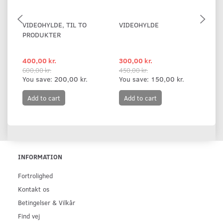
VIDEOHYLDE, TIL TO
VIDEOHYLDE
B
PRODUKTER
VI
B
400,00 kr.
300,00 kr.
17
600,00 kr.
450,00 kr.
You save:
200,00 kr.
You save:
150,00 kr.
Add to cart
Add to cart
INFORMATION
Fortrolighed
Kontakt os
Betingelser & Vilkår
Find vej