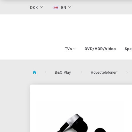
DKK
EN
TVs
DVD/HDR/Video
Spe
B&O Play
Hovedtelefoner