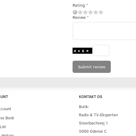
Rating
Review
Submit review
OUNT
KONTAKT OS
Butik:
ccount
Radio & TV-Eksperten
ess Book
Steenbachsvej 1
List
5000 Odense C
 History