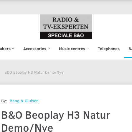
akers
Accessories
Music centres
Telephones
B
B&O Beoplay H3 Natur Demo/Nye
By:
Bang & Olufsen
B&O Beoplay H3 Natur
Demo/Nye