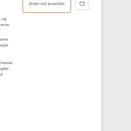
Order not possible!
t og
rerne.
hone
aljer
n masse
ngder
ol