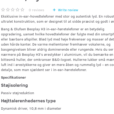
0
reviews
Write review
Eksklusive in-ear-hovedtelefoner med stor og autentisk lyd. En robus
ultralet konstruktion, som er designet til at sidde præcist og godt i ø
Bang & Olufsen Beoplay H3 in-ear-høretelefoner er en betydelig
opgradering, uanset hvilke hovedtelefoner der fulgte med din smartp
eller bærbare afspiller. Blød lyd med høje frekvenser og masser af det
uden hårde kanter. De varme mellemtoner fremhæver vokalerne, og
basgengivelsen bliver aldrig dominerende eller rungende. Hvis du ser
nærmere på Beoplay H3’s ørestykker i aluminium, vil du bemærke e
bittesmå huller, der omkranser B&O-logoet. Hullerne lukker små mæ
luft ind i ørestykkerne og giver en mere åben og rummelig lyd – en co
detalje, som man sjældent ser i in-ear-høretelefoner.
Specifikationer
Støjisolering
Passiv støjreduktion
Højttalerenhedernes type
Dynamisk driver, 10,8 mm i diameter