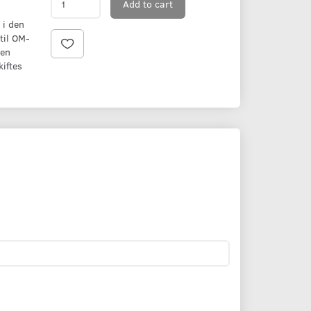
Add to cart
 i den
til OM-
ien
kiftes