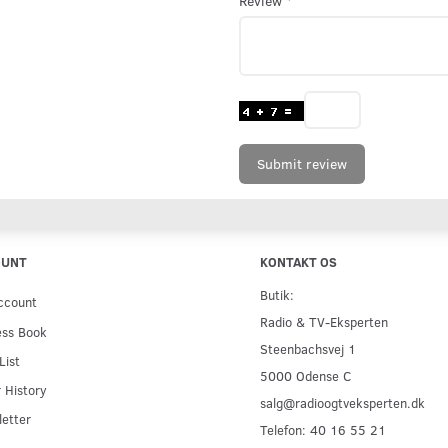
Review
Submit review
OUNT
KONTAKT OS
Butik:
ccount
Radio & TV-Eksperten
ess Book
Steenbachsvej 1
List
5000 Odense C
 History
salg@radioogtveksperten.dk
etter
Telefon: 40 16 55 21