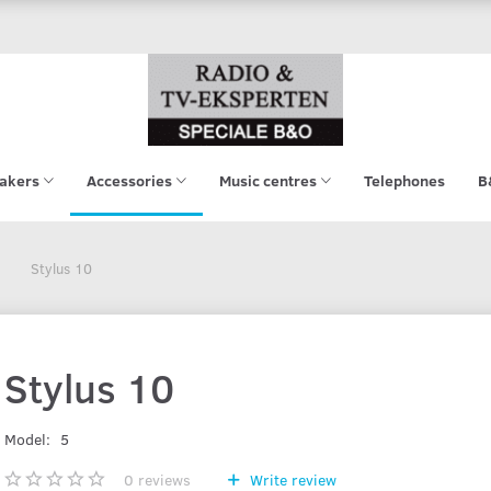
akers
Accessories
Music centres
Telephones
B
Stylus 10
Stylus 10
Model:
5
0
reviews
Write review