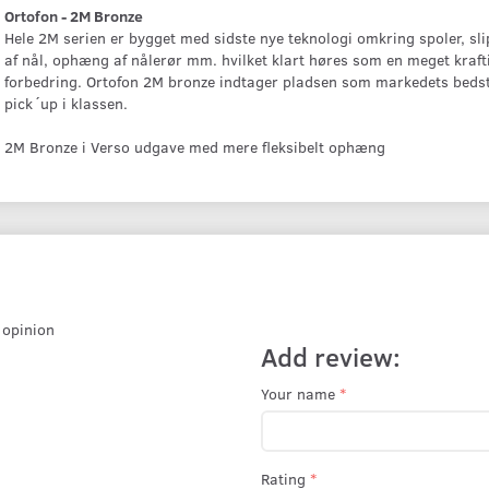
Ortofon - 2M Bronze
Hele 2M serien er bygget med sidste nye teknologi omkring spoler, sl
af nål, ophæng af nålerør mm. hvilket klart høres som en meget kraft
forbedring. Ortofon 2M bronze indtager pladsen som markedets bed
pick´up i klassen.
2M Bronze i Verso udgave med mere fleksibelt ophæng
r opinion
Add review:
Your name
Rating