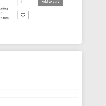
Add to cart
ipning
ig
ste mm