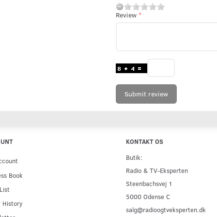
Review
Submit review
OUNT
KONTAKT OS
Butik:
ccount
Radio & TV-Eksperten
ess Book
Steenbachsvej 1
List
5000 Odense C
 History
salg@radioogtveksperten.dk