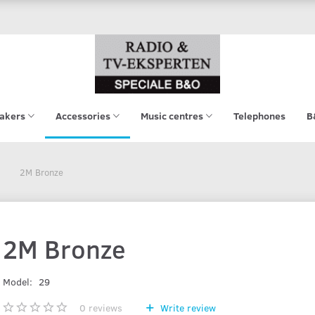
akers
Accessories
Music centres
Telephones
B
2M Bronze
2M Bronze
Model:
29
0
reviews
Write review