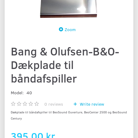
Zoom
Bang & Olufsen-B&O-
Dækplade til
båndafspiller
Model:
40
0
reviews
Write review
Dækplade til båndafspiller til BeoSound Ouverture, BeoCenter 2500 og BeoSound
Century
395,00 kr.