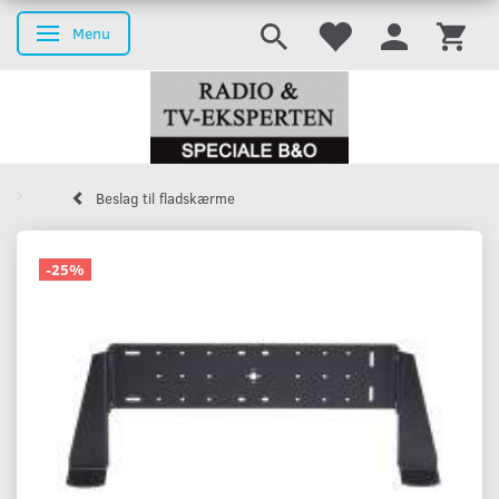
Menu
Skifte navigation
Beslag til fladskærme
-25%