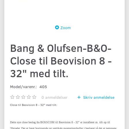
Zoom
Bang & Olufsen-B&O-
Close til Beovision 8 -
32" med tilt.
Model/varenr.:
405
0
anmeldelser
Skriv anmeldelse
Close til Beovision 8 - 32" med tilt.
Dette nye close beslag fra BOSSCOM til Beovision 8 - 32" er installeret m. tilt op til
20grader. Der er lavet horizontale og vertikale monteringshuller i beslaget så det er nemmere