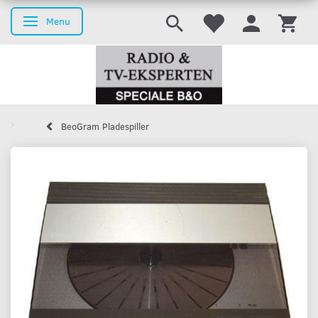
Menu
Toggle navigation
BeoGram Pladespiller